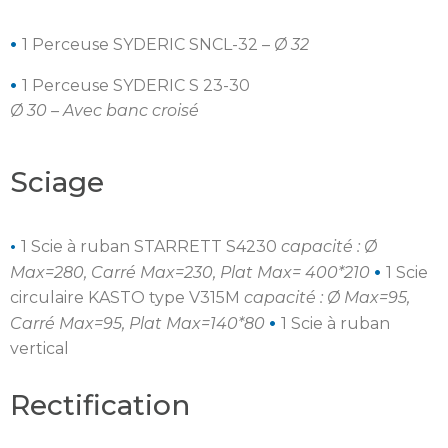
•
1 Perceuse SYDERIC SNCL-32 –
Ø 32
•
1 Perceuse SYDERIC S 23-30
Ø 30 – Avec banc croisé
Sciage
•
1 Scie à ruban STARRETT S4230
capacité : Ø
•
Max=280, Carré Max=230, Plat Max= 400*210
1 Scie
circulaire KASTO type V315M
capacité : Ø Max=95,
•
Carré Max=95, Plat Max=140*80
1 Scie à ruban
vertical
Rectification